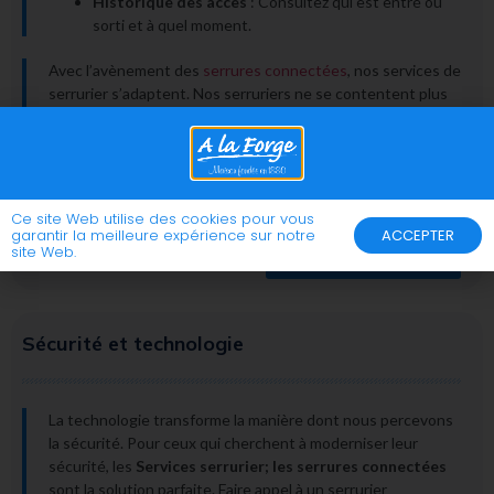
Historique des accès
: Consultez qui est entré ou
sorti et à quel moment.
Avec l’avènement des
serrures connectées
, nos services de
serrurier s’adaptent. Nos serruriers ne se contentent plus
de réparer ou de remplacer des serrures mécaniques. Nous
sommes désormais formés pour installer, configurer et
dépanner ces dispositifs high-tech. Cela garantit ainsi une
installation professionnelle et une utilisation optimale.
Ce site Web utilise des cookies pour vous
garantir la meilleure expérience sur notre
ACCEPTER
site Web.
Contactez-nous
Sécurité et technologie
La technologie transforme la manière dont nous percevons
la sécurité. Pour ceux qui cherchent à moderniser leur
sécurité, les
Services serrurier; les serrures connectées
sont la solution parfaite. Faire appel à un serrurier