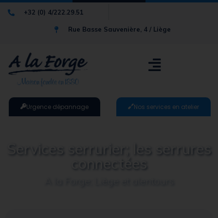
+32 (0) 4/222.29.51
Rue Basse Sauvenière, 4 / Liège
Urgence dépannage
Nos services en atelier
Services serrurier; les serrures
connectées
A la Forge; Liège et alentours