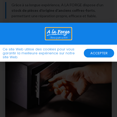
Grâce à sa longue expérience, A LA FORGE dispose d’un
stock de pièces d’origine d’anciens coffres-forts
,
permettant une réparation propre, efficace et fiable.
Notre atelier au centre de Liège peut également
transformer ou produire toute pièce unique ou spéciale
nécessaire à l’entretien ou à la réparation de vos
installations de sécurité.
Ce site Web utilise des cookies pour vous
garantir la meilleure expérience sur notre
ACCEPTER
site Web.