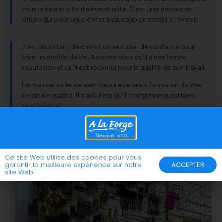
vous préparer à toute éventualité. C’est une démarche
simple qui peut vous éviter beaucoup de stress à l’avenir.
Il est important de choisir un serrurier de confiance pour
faire un double de clé. Assurez-vous qu’il a une bonne
réputation et qu’il est reconnu pour la qualité de son travail.
Un bon serrurier sera en mesure de vous fournir un double
de clé de qualité. Il s’assurera qu’il fonctionne aussi bien
que l’original.
Contactez-nous
Ce site Web utilise des cookies pour vous
garantir la meilleure expérience sur notre
ACCEPTER
site Web.