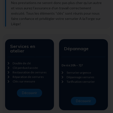
Nos prestations ne seront donc pas plus cher qu’un autre
et vous aurez l’assurance d’un travail correctement
exécuté. Tous les éléments “clés” sont réunis pour nous
faire confiance et privilégier votre serrurier A la Forge sur
Liège!
Services en
Dépannage
atelier
Double de clé
De 6 à 20h – 7j7
Clé perdue/cassée
Restauration de serrures
Serrurier urgence
Réparation de serrures
Dépannage serrures
Clés sur mesure
Tarification serrurier
Découvrir
Découvrir