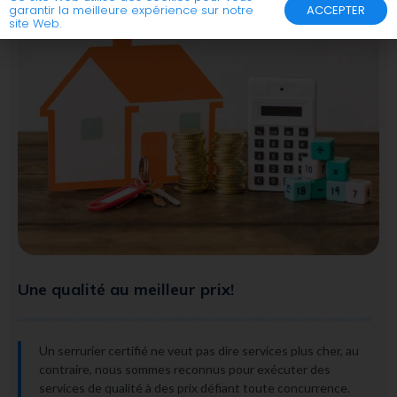
garantir la meilleure expérience sur notre
ACCEPTER
site Web.
Une qualité au meilleur prix!
Un serrurier certifié ne veut pas dire services plus cher, au
contraire, nous sommes reconnus pour exécuter des
services de qualité à des prix défiant toute concurrence.